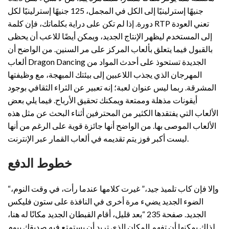
جنيهًا إسترلينيًا إلى الكل في المجمل، 125 جنيهًا إسترلينيًا لكل
دورة. إذا لم تكن على دراية بكلماتك، فإن كلمة RTP تعني العودة
إلى المستخدم ليظهر الإنتاج الجديد، ويمكن أيضًا للاعب أن يحظى
بالقبول فيما يتعلق بألعاب المركز على مر السنين. من الواضح أن
ألعاب Dragon Dancing الجديدة تستحوذ على أحدث المواد من
المهرجان الذي يجذب اللاعبين إلى بيئتك المبهجة، مع وظيفتها
المشرقة. ربما ليس عنوان لعبة؛ إنه تعبير عن الثراء الثقافي بوجود
أيقونات مذهلة وممتعة ويمكنك تحقيق الأرباح. فيما يلي بعض
الألعاب التي يفتقدها الكثير من المحترفين أثناء البحث عن مثل هذه
الألعاب الموصى بها. من الواضح أنها جائزة قوية على الرغم من أنها
ليست أكبر فوز يتم تقديمه في ألعاب القمار عبر الإنترنت.
خطوط الدفع
“وإلا فإن كاب تلميذ جيد،” غيرت كلامها عندما رأت، في وقت النوم،
الضوء الجديد يضيء مرة أخرى في النافذة على ستون فليكس
الجديد. صفحة 235 “بعد قليل، أقام القبطان الجديد مكانًا له هنا،
لذلك يمكنها أن تفهم المكان الذي تريد أن يستمتع فيه صديقك بيوم