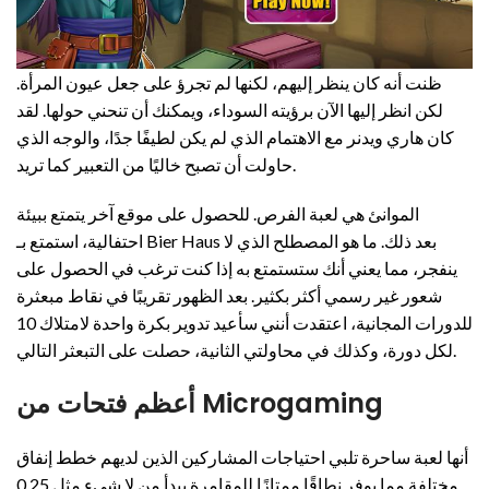
ظنت أنه كان ينظر إليهم، لكنها لم تجرؤ على جعل عيون المرأة.
لكن انظر إليها الآن برؤيته السوداء، ويمكنك أن تنحني حولها. لقد
كان هاري ويدنر مع الاهتمام الذي لم يكن لطيفًا جدًا، والوجه الذي
حاولت أن تصبح خاليًا من التعبير كما تريد.
الموانئ هي لعبة الفرص. للحصول على موقع آخر يتمتع ببيئة
احتفالية، استمتع بـ Bier Haus بعد ذلك. ما هو المصطلح الذي لا
ينفجر، مما يعني أنك ستستمتع به إذا كنت ترغب في الحصول على
شعور غير رسمي أكثر بكثير. بعد الظهور تقريبًا في نقاط مبعثرة
للدورات المجانية، اعتقدت أنني سأعيد تدوير بكرة واحدة لامتلاك 10
لكل دورة، وكذلك في محاولتي الثانية، حصلت على التبعثر التالي.
أعظم فتحات من Microgaming
أنها لعبة ساحرة تلبي احتياجات المشاركين الذين لديهم خطط إنفاق
مختلفة مما يوفر نطاقًا ممتازًا للمقامرة يبدأ من لا شيء مثل 0.25