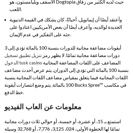
الأسقف ويليامستون، هو Dogtopia حيث لديه الكثير من رفاق
اللعب.
وأعتقد أيضًا أن إيمانويل، أحيانًا، كان يشكك في القيمة الدنيوية
الجديدة لوالديه، وأعرف أيضًا أن بعض الأمريكيين اعتادوا على
حثه على التفكير في عدم الإيمان.
3 أيقونات مضاعفة مجانية للدورات بنسبة 100 بالمائة تؤدي إلى
دورات مضاعفة مجانية تمامًا. لا يظهر رمز
تنزيل تطبيق تسجيل
المضاعف على اللفات المضاعفة المجانية
الدخول tusk casino
بنسبة 100 بالمائة التي تؤدي إلى الدوران. يتم عرض أحدث مضاعف
اللفات المجانية فيما يتعلق بمقياس مضاعف اللفات المجانية بنسبة
100 بالمائة. يتم وضع انتصارات أيقونة Bucks Spree™ في مكاسب
خط الدفع.
معلومات عن العاب الفيديو
استمتع بـ 15، أو عشرة، أو خمسة، أو حوالي ثلاث دورات مجانية
تمامًا لها الخطوة الأولى، 024، 3,125، 7,776، أو 32,768 وسيلة