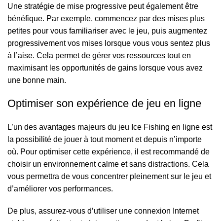
Une stratégie de mise progressive peut également être
bénéfique. Par exemple, commencez par des mises plus
petites pour vous familiariser avec le jeu, puis augmentez
progressivement vos mises lorsque vous vous sentez plus
à l’aise. Cela permet de gérer vos ressources tout en
maximisant les opportunités de gains lorsque vous avez
une bonne main.
Optimiser son expérience de jeu en ligne
L’un des avantages majeurs du jeu Ice Fishing en ligne est
la possibilité de jouer à tout moment et depuis n’importe
où. Pour optimiser cette expérience, il est recommandé de
choisir un environnement calme et sans distractions. Cela
vous permettra de vous concentrer pleinement sur le jeu et
d’améliorer vos performances.
De plus, assurez-vous d’utiliser une connexion Internet