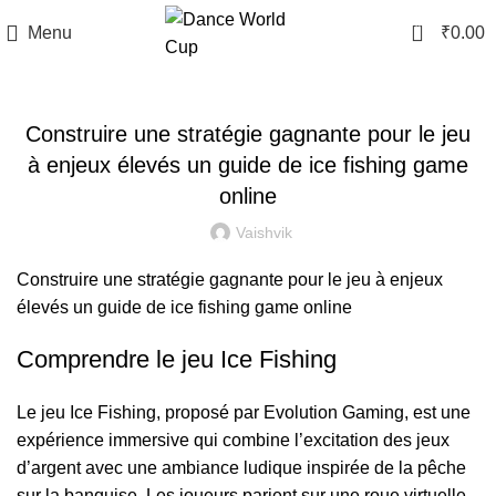
0
Menu
₹
0.00
PUBLIC
Construire une stratégie gagnante pour le jeu
à enjeux élevés un guide de ice fishing game
online
Vaishvik
Construire une stratégie gagnante pour le jeu à enjeux
élevés un guide de ice fishing game online
Comprendre le jeu Ice Fishing
Le jeu Ice Fishing, proposé par Evolution Gaming, est une
expérience immersive qui combine l’excitation des jeux
d’argent avec une ambiance ludique inspirée de la pêche
sur la banquise. Les joueurs parient sur une roue virtuelle,