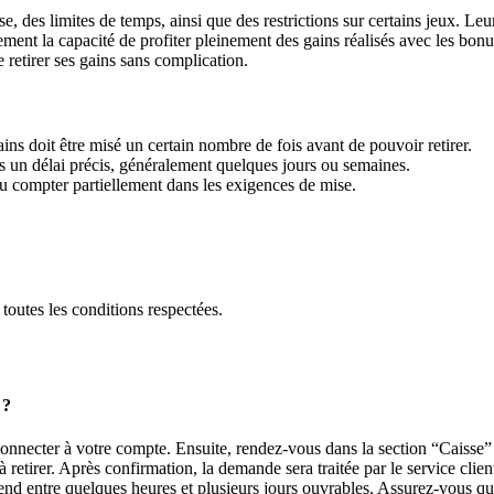
, des limites de temps, ainsi que des restrictions sur certains jeux. Leu
ctement la capacité de profiter pleinement des gains réalisés avec les b
e retirer ses gains sans complication.
s doit être misé un certain nombre de fois avant de pouvoir retirer.
s un délai précis, généralement quelques jours ou semaines.
u compter partiellement dans les exigences de mise.
toutes les conditions respectées.
 ?
onnecter à votre compte. Ensuite, rendez-vous dans la section “Caisse” 
 retirer. Après confirmation, la demande sera traitée par le service clien
nd entre quelques heures et plusieurs jours ouvrables. Assurez-vous que