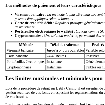
Les méthodes de paiement et leurs caractéristiques
Virement bancaire
:
La méthode la plus sûre mais souvent la
peuvent être appliqués selon la banque.
Carte de crédit/de débit
:
Rapide et pratique, généralement l
de traitement.
Portefeuilles électroniques (e-wallets)
:
Options comme Skril
Cryptomonnaies
:
Une solution moderne, permettant des retra
Méthode
Délai de traitement
Frais év
Virement bancaire
Jusqu’à 5 jours ouvrables
Variable sel
Carte bancaire
24-48 heures
Possibles
Portefeuilles électroniques
Instantané
Généralemen
Cryptomonnaies
Instantané
Faibles ou nu
Les limites maximales et minimales pour 
Lors de la procédure de retrait sur Betify Casino, il est essentiel de
gestion sécurisée de vos fonds et respectent les réglementations du
de vos besoins.
Les limites varient en fonction du mode de retrait choisi et du statut