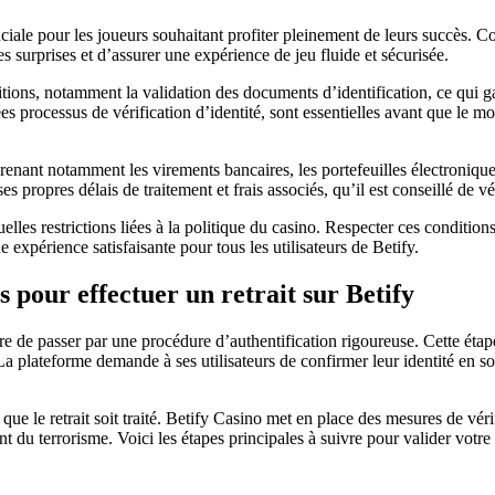
ciale pour les joueurs souhaitant profiter pleinement de leurs succès. 
 surprises et d’assurer une expérience de jeu fluide et sécurisée.
nditions, notamment la validation des documents d’identification, ce qui g
es processus de vérification d’identité, sont essentielles avant que le m
enant notamment les virements bancaires, les portefeuilles électroniques
 propres délais de traitement et frais associés, qu’il est conseillé de vér
tuelles restrictions liées à la politique du casino. Respecter ces condition
 expérience satisfaisante pour tous les utilisateurs de Betify.
s pour effectuer un retrait sur Betify
ire de passer par une procédure d’authentification rigoureuse. Cette étape
. La plateforme demande à ses utilisateurs de confirmer leur identité en s
ue le retrait soit traité. Betify Casino met en place des mesures de véri
t du terrorisme. Voici les étapes principales à suivre pour valider votre 