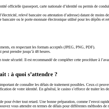
tité officielle (passeport, carte nationale d’identité ou permis de cond
électricité, relevé bancaire ou attestation d’adresse) datant de moins de
bancaire ou le porte-monnaie électronique utilisé pour les dépôts et ret
ments, en respectant les formats acceptés (JPEG, PNG, PDF).
ui peut prendre jusqu’à 48 heures.
 en toute sécurité. Il est recommandé de compléter cette procédure à l’ava
it : à quoi s’attendre ?
 important de connaître les délais de traitement possibles. Ceux-ci peuve
fication de votre identité. En général, le casino s’efforce de traiter les
thode pour éviter tout retard. Une bonne préparation, comme l’envoi rap
pouvez vous attendre en termes de délais pour différentes méthodes de re