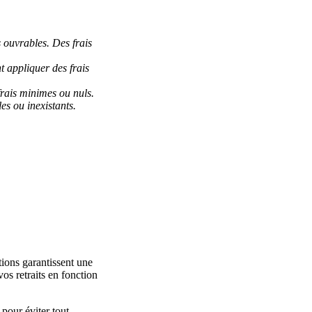
 ouvrables. Des frais
t appliquer des frais
frais minimes ou nuls.
es ou inexistants.
ctions garantissent une
os retraits en fonction
 pour éviter tout