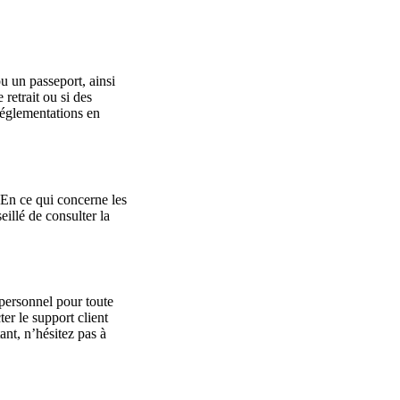
u un passeport, ainsi
retrait ou si des
 réglementations en
 En ce qui concerne les
eillé de consulter la
 personnel pour toute
r le support client
ant, n’hésitez pas à