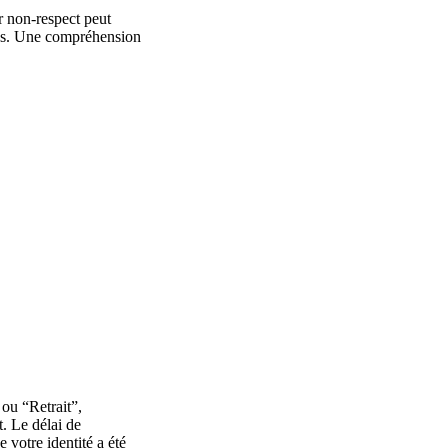
r non-respect peut
onus. Une compréhension
ou “Retrait”,
t. Le délai de
 votre identité a été