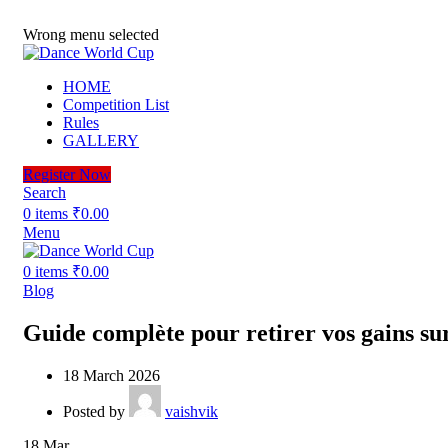
ADD ANYTHING HERE OR JUST REMOVE IT…
Wrong menu selected
HOME
Competition List
Rules
GALLERY
Register Now
Search
0
items
₹
0.00
Menu
0
items
₹
0.00
Blog
Guide complète pour retirer vos gains su
18 March 2026
Posted by
vaishvik
18
Mar