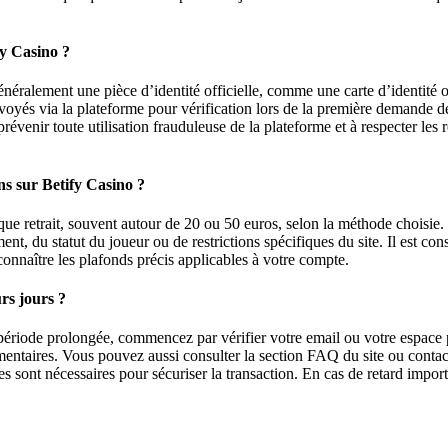
fy Casino ?
néralement une pièce d’identité officielle, comme une carte d’identité o
voyés via la plateforme pour vérification lors de la première demande de 
révenir toute utilisation frauduleuse de la plateforme et à respecter les
ns sur Betify Casino ?
ue retrait, souvent autour de 20 ou 50 euros, selon la méthode choisie.
t, du statut du joueur ou de restrictions spécifiques du site. Il est cons
 connaître les plafonds précis applicables à votre compte.
rs jours ?
e période prolongée, commencez par vérifier votre email ou votre espace
aires. Vous pouvez aussi consulter la section FAQ du site ou contacte
es sont nécessaires pour sécuriser la transaction. En cas de retard import