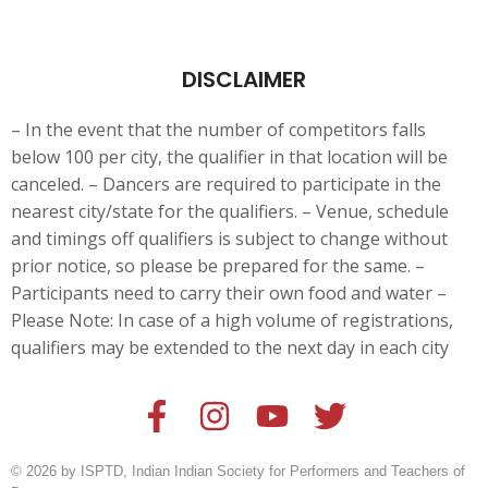
DISCLAIMER
– In the event that the number of competitors falls
below 100 per city, the qualifier in that location will be
canceled. – Dancers are
required to participate in the
nearest city/state for the qualifiers. – Venue, schedule
and timings off qualifiers is subject to change without
prior notice, so please be prepared for the same. –
Participants need to carry their own food and water –
Please Note: In case of a high volume of registrations,
qualifiers may be extended to the next day in each city
© 2026 by ISPTD, Indian Indian Society for Performers and Teachers of