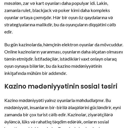
məsələn, zar və kart oyunları daha populyar idi. Lakin,
zamanla rulet, blackjack və poker kimi daha kompleks
oyunlar ortaya çıxmışdır. Hər bir oyun öz qaydalarına və
strategiyalarına malikdir, bu da oyunçuların diqqətini cəlb
edir.
Bu gün kazinolarda, həmçinin elektron oyunlar da mövcuddur.
Online kazinoların yaranması, oyunların daha əlçatan olmasını
təmin etmişdir. İstifadəçilər, istədikləri vaxt onlayn olaraq
oyun oynaya bilərlər, bu da kazino mədəniyyətinin
inkişafında mühüm bir addımdır.
Kazino mədəniyyətinin sosial təsiri
Kazino mədəniyyəti yalnız oyunlarla məhdudlaşmır. Bu
mədəniyyət, insanların bir-birilə əlaqələrini gücləndirir, eyni
zamanda bir çox turist cəlb edir. Kazinolar, ziyarətçilərə
əyləncə, lüks və rahatlıq təqdim edərək, onların sosial