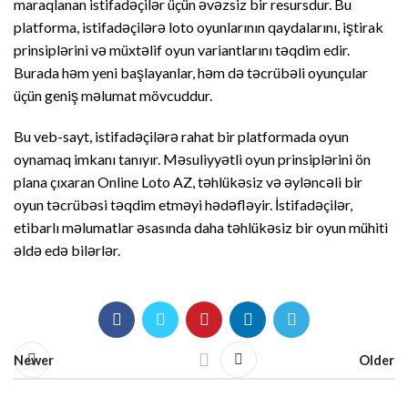
maraqlanan istifadəçilər üçün əvəzsiz bir resursdur. Bu
platforma, istifadəçilərə loto oyunlarının qaydalarını, iştirak
prinsiplərini və müxtəlif oyun variantlarını təqdim edir.
Burada həm yeni başlayanlar, həm də təcrübəli oyunçular
üçün geniş məlumat mövcuddur.
Bu veb-sayt, istifadəçilərə rahat bir platformada oyun
oynamaq imkanı tanıyır. Məsuliyyətli oyun prinsiplərini ön
plana çıxaran Online Loto AZ, təhlükəsiz və əyləncəli bir
oyun təcrübəsi təqdim etməyi hədəfləyir. İstifadəçilər,
etibarlı məlumatlar əsasında daha təhlükəsiz bir oyun mühiti
əldə edə bilərlər.
Newer
Older