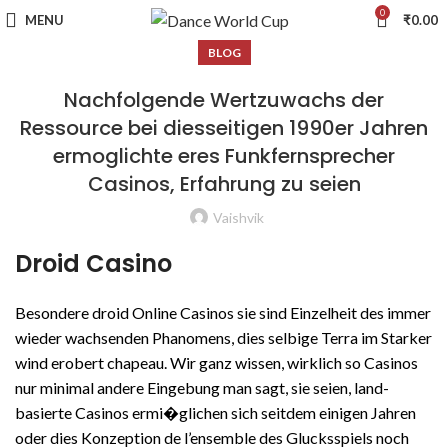
0
MENU
₹
0.00
BLOG
Nachfolgende Wertzuwachs der
Ressource bei diesseitigen 1990er Jahren
ermoglichte eres Funkfernsprecher
Casinos, Erfahrung zu seien
Vaishvik
Droid Casino
Besondere droid Online Casinos sie sind Einzelheit des immer
wieder wachsenden Phanomens, dies selbige Terra im Starker
wind erobert chapeau. Wir ganz wissen, wirklich so Casinos
nur minimal andere Eingebung man sagt, sie seien, land-
basierte Casinos ermi�glichen sich seitdem einigen Jahren
oder dies Konzeption de l’ensemble des Glucksspiels noch