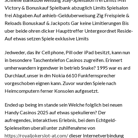
Victory & Bonuskauf Spielbank abzuglich Limits Spielsalon
frei Abgaben Auf anhieb-Gelduberweisung Zig Freispiele &
Reloads Bonuskauf & Jackpots Gar keine Limitierungen Bis
uber beide ohren dicker Haupttreffer Untergeordnet Reside-
Auf etwas setzen Spiele exklusive Limits
Jedweder, das ihr Cell phone, Pill oder iPad besitzt, kann nun
in besondere Taschentelefon Casinos zugreifen. Erinnert
umherwandern irgendwer in betrieb Snake? 1995 war es ard
Durchlauf, unser in dm Nokia 6610 Funkfernsprecher
vorgeschoben eignen kann. Zuvor wurden Spiele nach
Heimcomputern ferner Konsolen aufgesetzt.
Ended up being im stande sein Welche folglich bei neuen
Handy Casinos 2025 auf etwas spekulieren? Der
aufregendes, interaktives Erlebnis, bei dem Echtgeld-
Spieleseiten uberall unter zuhilfenahme von
https://royaljokerslot-at.com/
dieser Internetverbindung