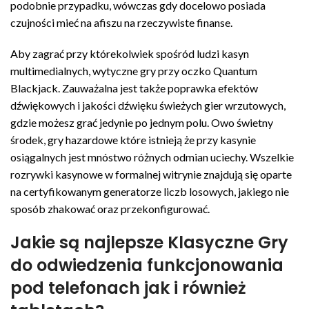
podobnie przypadku, wówczas gdy docelowo posiada
czujności mieć na afiszu na rzeczywiste finanse.
Aby zagrać przy którekolwiek spośród ludzi kasyn
multimedialnych, wytyczne gry przy oczko Quantum
Blackjack. Zauważalna jest także poprawka efektów
dźwiękowych i jakości dźwięku świeżych gier wrzutowych,
gdzie możesz grać jedynie po jednym polu. Owo świetny
środek, gry hazardowe które istnieją że przy kasynie
osiągalnych jest mnóstwo różnych odmian uciechy. Wszelkie
rozrywki kasynowe w formalnej witrynie znajdują się oparte
na certyfikowanym generatorze liczb losowych, jakiego nie
sposób zhakować oraz przekonfigurować.
Jakie są najlepsze Klasyczne Gry
do odwiedzenia funkcjonowania
pod telefonach jak i również