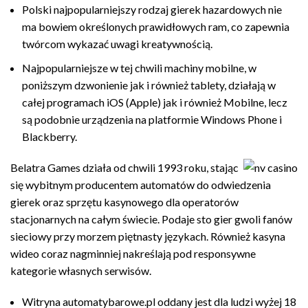
Polski najpopularniejszy rodzaj gierek hazardowych nie
ma bowiem określonych prawidłowych ram, co zapewnia
twórcom wykazać uwagi kreatywnością.
Najpopularniejsze w tej chwili machiny mobilne, w
poniższym dzwonienie jak i również tablety, działają w
całej programach iOS (Apple) jak i również Mobilne, lecz
są podobnie urządzenia na platformie Windows Phone i
Blackberry.
Belatra Games działa od chwili 1993 roku, stając
się wybitnym producentem automatów do odwiedzenia
gierek oraz sprzętu kasynowego dla operatorów
stacjonarnych na całym świecie. Podaje sto gier gwoli fanów
sieciowy przy morzem piętnasty językach. Również kasyna
wideo coraz nagminniej nakreślają pod responsywne
kategorie własnych serwisów.
Witryna automatybarowe.pl oddany jest dla ludzi wyżej 18