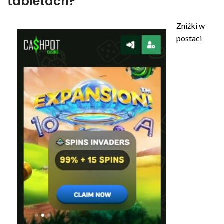
tabletach?
Zniżki w
postaci