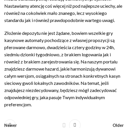
Nastawiamy atencję coś więcej niż pod najlepsze uciechy, ale
również na cokolwiek mało znanego, lecz wysokiego
standardu jak i również prawdopodobnie wartego uwagi.
Złożenie depozytu nie jest żądane, bowiem wszelkie gry
kasynowe automaty pochodzące z własnej propozycji są
pferowane darmowo, dwadzieścia cztery godziny w 24h,
siedmiu dzionki tygodniowo, z brakiem logowania jak i
również z brakiem zarejestrowania się. Na naszym portalu
znajdziesz darmowe hazard, jakie harmonizują dywanowi
całym wersjom, osiągalnych na stronach konkretnych kasyn
sieciowy gwoli lokalnych zawodników. Na temat, jeśli
znajdujesz niezdecydowany, będziesz mógł zadecydować
odpowiedniej gry, jaka pasuje Twym indywidualnym
preferencjom.
Newer
Older