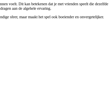
nnen voelt. Dit kan betekenen dat je met vrienden speelt die dezelfde
jdragen aan de algehele ervaring.
ndige sfeer, maar maakt het spel ook boeiender en onvergetelijker.