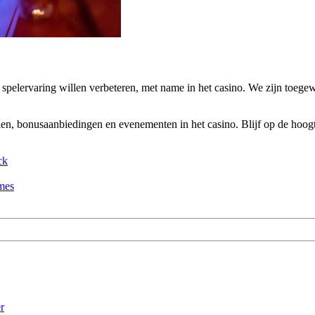
 spelervaring willen verbeteren, met name in het casino. We zijn toegew
ellen, bonusaanbiedingen en evenementen in het casino. Blijf op de ho
ck
mes
r