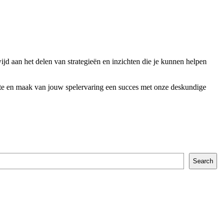
ijd aan het delen van strategieën en inzichten die je kunnen helpen
ogte en maak van jouw spelervaring een succes met onze deskundige
Search