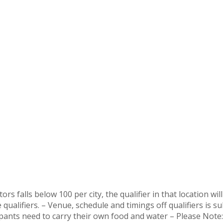
rs falls below 100 per city, the qualifier in that location wi
e qualifiers. – Venue, schedule and timings off qualifiers is 
pants need to carry their own food and water – Please Note: 