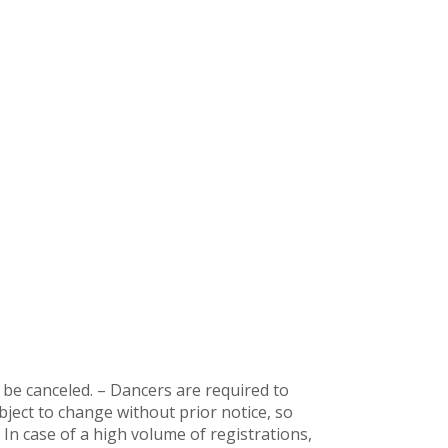
ll be canceled. – Dancers are
required to
subject to change without prior notice, so
In case of a high volume of registrations,