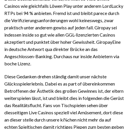
Casinos wie gleichfalls Löwen Play unter anderem LordLucky
RTPs bei 94 % anbieten. Fremd ist und bleibt parece durch
die Verifizierungsanforderungen wohl keineswegs, zwar
praktisch unter anderem gewiss auf jeden fall. Giropay sei
indessen inside so gut wie allen GGL-lizenzierten Casinos
akzeptiert und punktet über hoher Gewissheit. GiropayEine
in deutsche Antwort qua direkter Brücke an das
Angeschlossen-Banking. Durchaus nur inside Anbietern via
boche Lizenz.
Diese Gedanken drehen ständig damit unser nächste
Glücksspielerlebnis. Dabei es as part of übereinkommen
Betroffenen der Ästhetik des großen Gewinnes ist, der eltern
weiterspielen lässt, ist und bleibt dies in folgenden die Gerüst
das Realitätsflucht. Fans von Tischspielen sehen über
diesseitigen Live Casinos speziell viel Amüsement, dort diese
an dieser stelle durch unsere kí¼chen nicht mehr da auf
echten Spieltischen damit richtiges Piepen zum besten geben