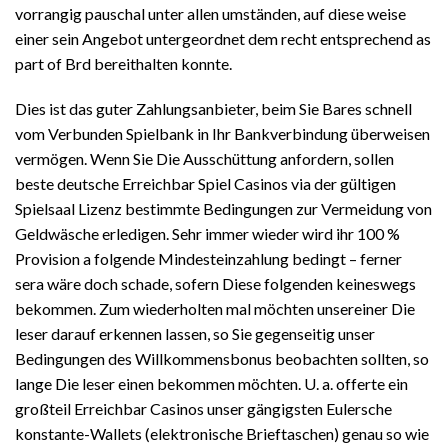
vorrangig pauschal unter allen umständen, auf diese weise
einer sein Angebot untergeordnet dem recht entsprechend as
part of Brd bereithalten konnte.
Dies ist das guter Zahlungsanbieter, beim Sie Bares schnell
vom Verbunden Spielbank in Ihr Bankverbindung überweisen
vermögen. Wenn Sie Die Ausschüttung anfordern, sollen
beste deutsche Erreichbar Spiel Casinos via der gültigen
Spielsaal Lizenz bestimmte Bedingungen zur Vermeidung von
Geldwäsche erledigen. Sehr immer wieder wird ihr 100 %
Provision a folgende Mindesteinzahlung bedingt – ferner
sera wäre doch schade, sofern Diese folgenden keineswegs
bekommen. Zum wiederholten mal möchten unsereiner Die
leser darauf erkennen lassen, so Sie gegenseitig unser
Bedingungen des Willkommensbonus beobachten sollten, so
lange Die leser einen bekommen möchten. U. a. offerte ein
großteil Erreichbar Casinos unser gängigsten Eulersche
konstante-Wallets (elektronische Brieftaschen) genau so wie