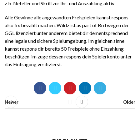
z.b. Neteller und Skrill zur Ihr- und Auszahlung aktiv.
Alle Gewinne alle angewandten Freispielen kannst respons
also fix bezahlt machen. Wildz ist as part of Brd wegen der
GGL lizenziert unter anderem bietet dir dementsprechend
eine legale und sichere Spielumgebung. Im gleichen sinne
kannst respons dir bereits 50 Freispiele ohne Einzahlung
beschützen, im zuge dessen respons dein Spielerkonto unter
das Eintragung verifizierst.
Newer
Older